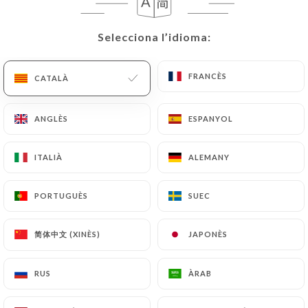
CA
MENÚ
Selecciona l’idioma:
Selecciona l’idioma:
FRANCÈS
FRANCÈS
CATALÀ
CATALÀ
ANGLÈS
ANGLÈS
ESPANYOL
ESPANYOL
ITALIÀ
ITALIÀ
ALEMANY
ALEMANY
/
Ressenyes
INICI
RESSENYES
PORTUGUÈS
PORTUGUÈS
SUEC
SUEC
91 ressenyes a Uniiti
简体中文 (XINÈS)
简体中文 (XINÈS)
JAPONÈS
JAPONÈS
4.5 / 5
RUS
RUS
ÀRAB
ÀRAB
Ressenyes 100 % reals i verificades.