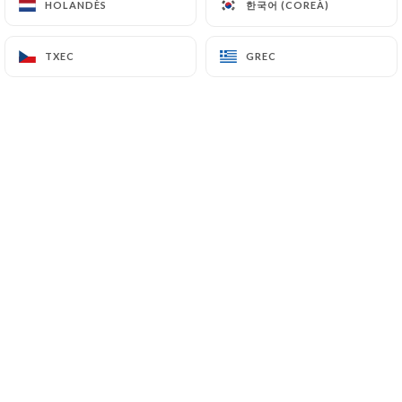
한국어 (COREÀ)
한국어 (COREÀ)
HOLANDÈS
HOLANDÈS
TXEC
TXEC
GREC
GREC
Ruedi S. valoració
R
5/5
Sehr gutes Essen zu angemessenem Preis.
Service tadellos. Wir kommen gerne
wieder.
29/06/2026
•
09:41
Deirdre Q. valoració
D
5/5
Delicious French food, very pleasant
proprietor.Nice quiet location.
17/06/2026
•
10:29