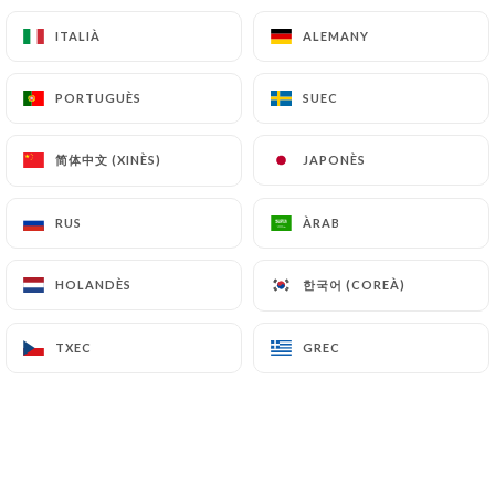
ITALIÀ
ITALIÀ
ALEMANY
ALEMANY
PORTUGUÈS
PORTUGUÈS
SUEC
SUEC
APÉRITIFS
Pastis, Ricard - 2cl
简体中文 (XINÈS)
简体中文 (XINÈS)
JAPONÈS
JAPONÈS
5.50€
RUS
RUS
ÀRAB
ÀRAB
Kir Tournon 10cl
7.50€
한국어 (COREÀ)
한국어 (COREÀ)
HOLANDÈS
HOLANDÈS
Lillet rouge, rosé ou blanc 6cl
TXEC
TXEC
GREC
GREC
7.50€
Salers - Suze - 6cl
7.00€
Martini rouge, blanc - 4cl