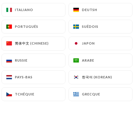
ITALIANO
ITALIANO
DEUTSH
DEUTSH
PORTUGUÊS
PORTUGUÊS
SUÉDOIS
SUÉDOIS
APÉRITIFS
Pastis, Ricard - 2cl
简体中文 (CHINESE)
简体中文 (CHINESE)
JAPON
JAPON
5.50€
RUSSIE
RUSSIE
ARABE
ARABE
Kir Tournon 10cl
7.50€
한국어 (KOREAN)
한국어 (KOREAN)
PAYS-BAS
PAYS-BAS
Lillet rouge, rosé ou blanc 6cl
TCHÉQUIE
TCHÉQUIE
GRECQUE
GRECQUE
7.50€
Salers - Suze - 6cl
7.00€
Martini rouge, blanc - 4cl