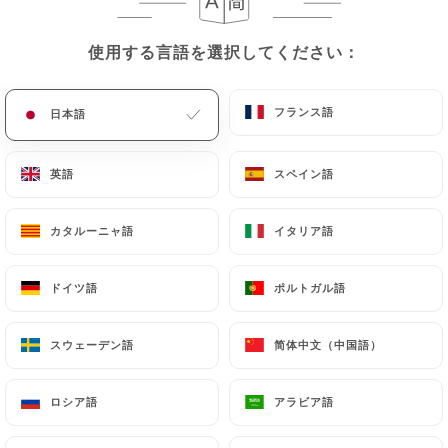
メニュー
JA
使用する言語を選択してください：
使用する言語を選択してください：
フランス語
フランス語
日本語
日本語
英語
英語
スペイン語
スペイン語
カタルーニャ語
カタルーニャ語
イタリア語
イタリア語
/
レビュー
ホーム
レビュー
ドイツ語
ドイツ語
ポルトガル語
ポルトガル語
91 Uniitiのレビュー
スウェーデン語
スウェーデン語
简体中文（中国語）
简体中文（中国語）
4.5 / 5
ロシア語
ロシア語
アラビア語
アラビア語
100%リアル、検証済みレビュー。