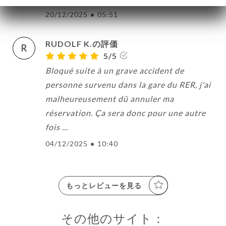
20/12/2025
•
05:51
RUDOLF K.の評価
R
5/5
Bloqué suite à un grave accident de
personne survenu dans la gare du RER, j'ai
malheureusement dû annuler ma
réservation. Ça sera donc pour une autre
fois ...
04/12/2025
•
10:40
もっとレビューを見る
その他のサイト：