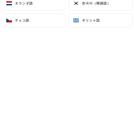
オランダ語
オランダ語
한국어（韓国語）
한국어（韓国語）
チェコ語
チェコ語
ギリシャ語
ギリシャ語
Ruedi S.の評価
R
5/5
Sehr gutes Essen zu angemessenem Preis.
Service tadellos. Wir kommen gerne
wieder.
29/06/2026
•
09:41
Deirdre Q.の評価
D
5/5
Delicious French food, very pleasant
proprietor.Nice quiet location.
17/06/2026
•
10:29