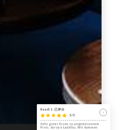
Ruedi S. 已评分
5/5
Sehr gutes Essen zu angemessenem
Preis. Service tadellos. Wir kommen