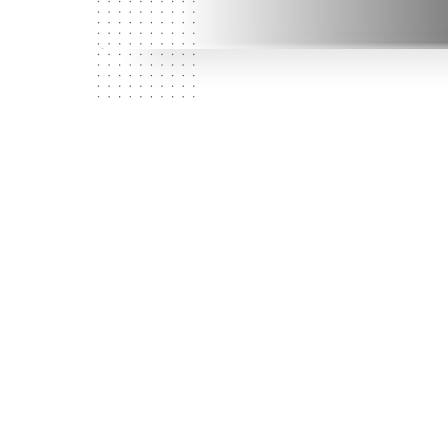
No
No
M