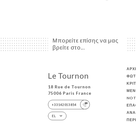
Μπορείτε επίσης να μας
βρείτε στο...
ΑΡΧ
Le Tournon
ΦΩΤ
ΚΡΙ
18 Rue de Tournon
ΜΕΝ
75006 Paris France
NOT
+33142013854
ΕΠΑ
ΑΝΑ
EL
ΠΕΡ