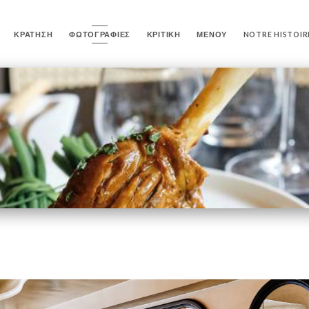
ΚΡΆΤΗΣΗ
ΦΩΤΟΓΡΑΦΊΕΣ
ΚΡΙΤΙΚΉ
ΜΕΝΟΎ
NOTRE HISTOIR