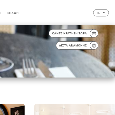
E
ΕΠΑΦΉ
EL
ΚΆΝΤΕ ΚΡΆΤΗΣΗ ΤΏΡΑ
ΛΊΣΤΑ ΑΝΑΜΟΝΉΣ