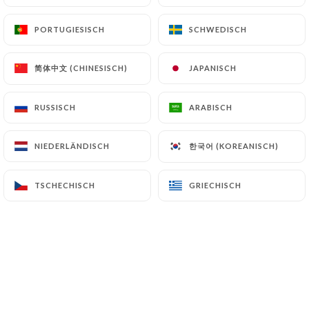
Chers clients,
Nous vous informons que le
PORTUGIESISCH
PORTUGIESISCH
SCHWEDISCH
SCHWEDISCH
restaurant sera fermé du 1 août au
23 août 2026 inclus.
简体中文 (CHINESISCH)
简体中文 (CHINESISCH)
JAPANISCH
JAPANISCH
Nous aurons le plaisir de vous
retrouver dès le 24 août pour de
nouvelles dégustations.
RUSSISCH
RUSSISCH
ARABISCH
ARABISCH
Merci de votre compréhension et
bel été à tous !
한국어 (KOREANISCH)
한국어 (KOREANISCH)
NIEDERLÄNDISCH
NIEDERLÄNDISCH
TSCHECHISCH
TSCHECHISCH
GRIECHISCH
GRIECHISCH
Über uns
LE TOURNON : UN CAFE HISTORIQUE